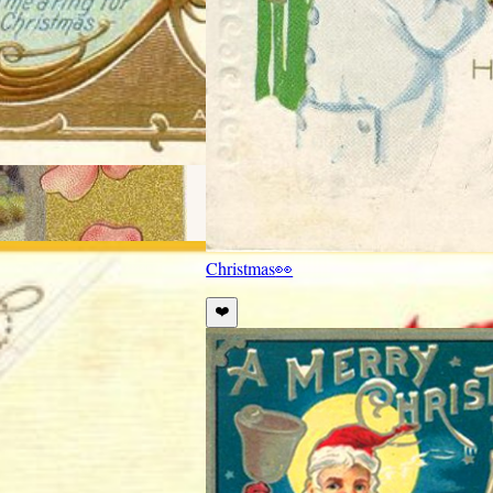
Christmas
👀
❤️