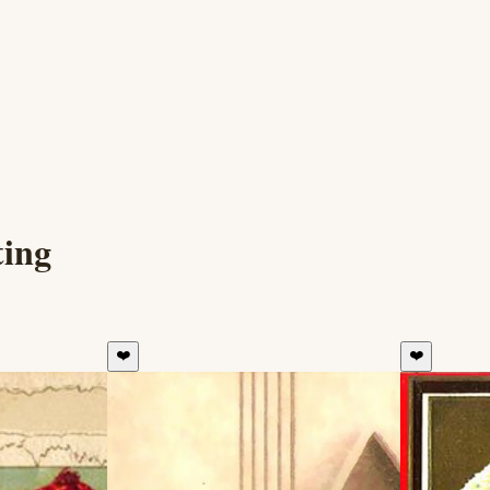
ting
❤️
❤️